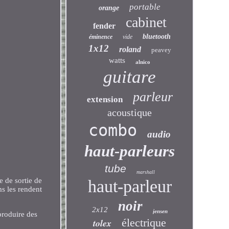
portable
orange
cabinet
fender
bluetooth
éminence
vide
1x12
roland
peavey
watts
alnico
guitare
parleur
extension
acoustique
combo
audio
haut-parleurs
tube
marshall
e de sortie de
haut-parleur
ms les rendent
noir
2x12
jensen
produire des
électrique
tolex