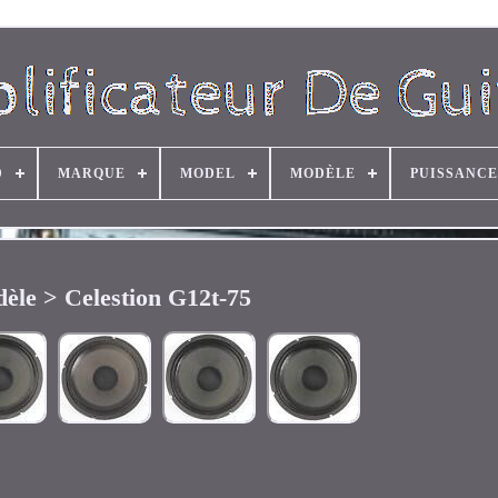
D
MARQUE
MODEL
MODÈLE
PUISSANCE
èle > Celestion G12t-75