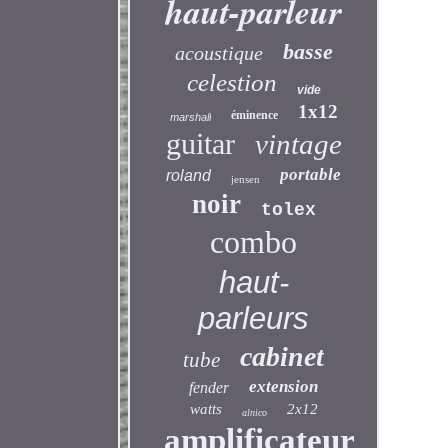
haut-parleur
basse
acoustique
celestion
vide
1x12
éminence
marshall
guitar
vintage
portable
roland
jensen
noir
tolex
combo
haut-
parleurs
cabinet
tube
extension
fender
watts
2x12
alnico
amplificateur