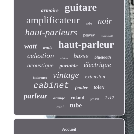
guitare
armoire
amplificateur
noir
vide
haut-parleurs
peavey
marshall
haut-parleur
watt
watts
celestion
basse
bluetooth
alnico
électrique
acoustique
portable
vintage
extension
éminence
cabinet
tolex
fender
parleur
roland
2x12
orange
jensen
tube
mini
Accueil