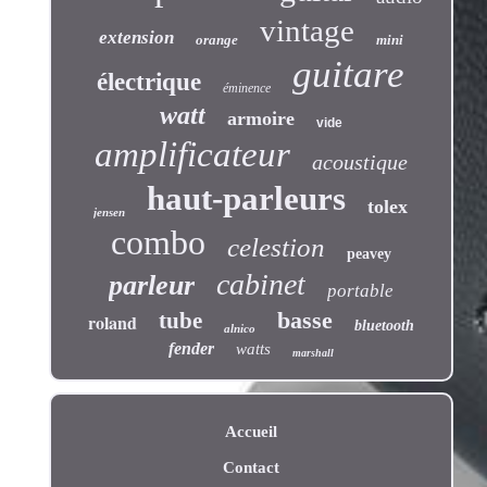
vintage
extension
orange
mini
guitare
électrique
éminence
watt
armoire
vide
amplificateur
acoustique
haut-parleurs
tolex
jensen
combo
celestion
peavey
cabinet
parleur
portable
basse
tube
roland
bluetooth
alnico
fender
watts
marshall
Accueil
Contact