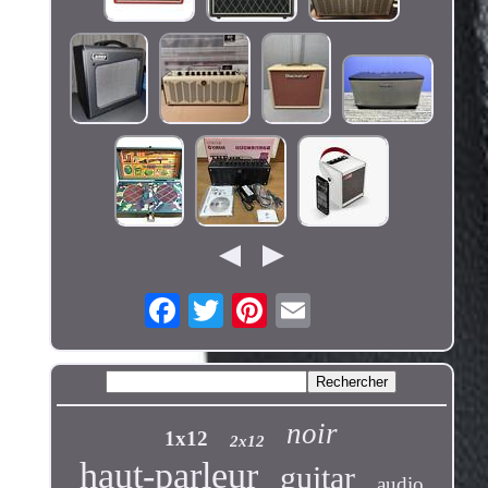
noir
1x12
2x12
haut-parleur
guitar
audio