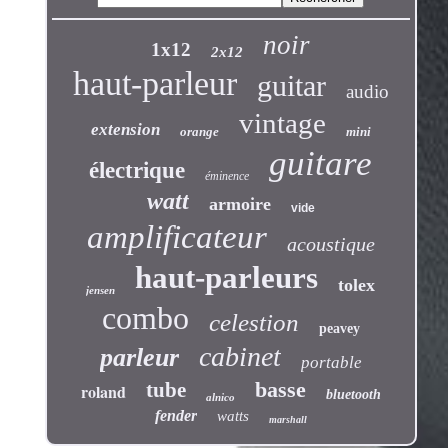
noir
1x12
2x12
haut-parleur
guitar
audio
vintage
extension
orange
mini
guitare
électrique
éminence
watt
armoire
vide
amplificateur
acoustique
haut-parleurs
tolex
jensen
combo
celestion
peavey
cabinet
parleur
portable
basse
tube
roland
bluetooth
alnico
fender
watts
marshall