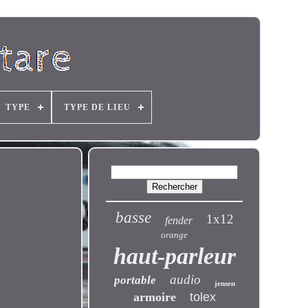
TYPE
TYPE DE LIEU
basse
1x12
fender
orange
haut-parleur
audio
portable
jensen
armoire
tolex