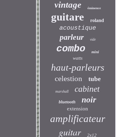
vintage
éminence
guitare
roland
acoustique
parleur
vide
combo
mini
watts
haut-parleurs
celestion
tube
cabinet
marshall
noir
bluetooth
extension
amplificateur
guitar
2x12