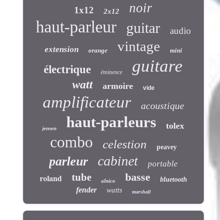
noir
1x12
2x12
haut-parleur
guitar
audio
vintage
extension
orange
mini
guitare
électrique
éminence
watt
armoire
vide
amplificateur
acoustique
haut-parleurs
tolex
jensen
combo
celestion
peavey
cabinet
parleur
portable
basse
tube
roland
bluetooth
alnico
fender
watts
marshall