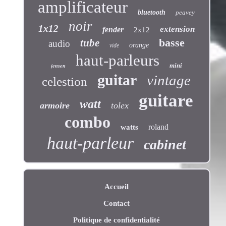
amplificateur
bluetooth
peavey
noir
1x12
extension
fender
2x12
basse
tube
audio
orange
vide
haut-parleurs
jensen
mini
guitar
vintage
celestion
guitare
watt
armoire
tolex
combo
roland
watts
haut-parleur
cabinet
Accueil
Contact
Politique de confidentialité