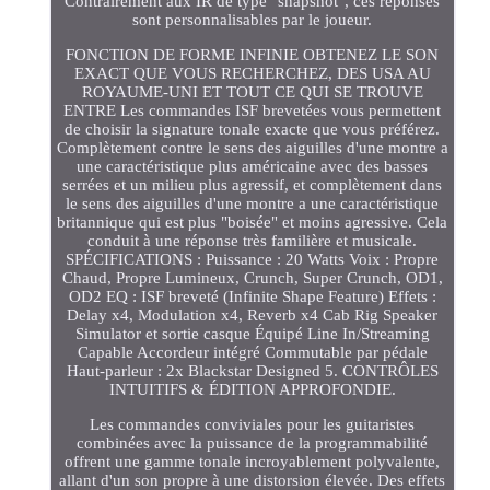
Contrairement aux IR de type "snapshot", ces réponses
sont personnalisables par le joueur.
FONCTION DE FORME INFINIE OBTENEZ LE SON
EXACT QUE VOUS RECHERCHEZ, DES USA AU
ROYAUME-UNI ET TOUT CE QUI SE TROUVE
ENTRE Les commandes ISF brevetées vous permettent
de choisir la signature tonale exacte que vous préférez.
Complètement contre le sens des aiguilles d'une montre a
une caractéristique plus américaine avec des basses
serrées et un milieu plus agressif, et complètement dans
le sens des aiguilles d'une montre a une caractéristique
britannique qui est plus "boisée" et moins agressive. Cela
conduit à une réponse très familière et musicale.
SPÉCIFICATIONS : Puissance : 20 Watts Voix : Propre
Chaud, Propre Lumineux, Crunch, Super Crunch, OD1,
OD2 EQ : ISF breveté (Infinite Shape Feature) Effets :
Delay x4, Modulation x4, Reverb x4 Cab Rig Speaker
Simulator et sortie casque Équipé Line In/Streaming
Capable Accordeur intégré Commutable par pédale
Haut-parleur : 2x Blackstar Designed 5. CONTRÔLES
INTUITIFS & ÉDITION APPROFONDIE.
Les commandes conviviales pour les guitaristes
combinées avec la puissance de la programmabilité
offrent une gamme tonale incroyablement polyvalente,
allant d'un son propre à une distorsion élevée. Des effets