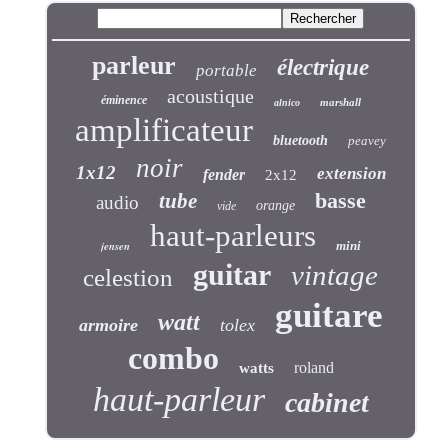
parleur
électrique
portable
acoustique
éminence
marshall
alnico
amplificateur
bluetooth
peavey
noir
1x12
extension
fender
2x12
basse
tube
audio
orange
vide
haut-parleurs
jensen
mini
guitar
vintage
celestion
guitare
watt
armoire
tolex
combo
roland
watts
haut-parleur
cabinet