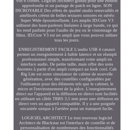
vos 6 cordes. Logiciel Architect gratuit pour une édition
approfondie et un partage de patch en ligne. SON
INCROYABLE Des effets de qualité studio retravaillés et
améliorés créent de belles textures sonores en stéréo
Super Wide époustouflante. Les amplis ID:Core V3
utilisent des haut-parleurs linéaires à large bande, ce qui
les rend parfaits pour l'audio de jeu ou le visionnage de
films. ID:Core V3 est un ampli que vous pouvez utiliser
tous les jours.
ENREGISTREMENT FACILE L'audio USB 4 canaux
permet un enregistrement à faible latence et un réampli
professionnel simple, transformant votre ampli en
interface audio. De petite taille, mais offre des sons
énormes à partir d'un ampli compact au look cool. Cab
Rig Lite est notre simulateur de cabine de nouvelle
génération, avec des contrôles configurables par
l'utilisateur pour des éléments tels que le cabinet, le
micro et l'environnement de la pièce. L'enregistrement
direct sur l'appareil et la diffusion en direct sont facilités
en utilisant un câble TRRS 3,5 mm pour une diffusion en
direct vers un appareil compatible. Il y a une poignée
encastrée unique à l'arrière pour un transport facile.
LOGICIEL ARCHITECT Le tout nouveau logiciel
Architect de Blackstar est l'interface de contrôle et de
personnalisation de nombreuses des fonctionnalités