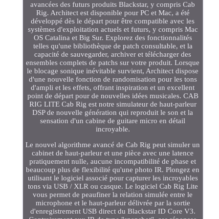
avancées des futurs produits Blackstar, y compris Cab
Rig. Architect est disponible pour PC et Mac, a été
développé dès le départ pour être compatible avec les
systèmes d'exploitation actuels et futurs, y compris Mac
OS Catalina et Big Sur. Explorez des fonctionnalités
telles qu'une bibliothèque de patch consultable, et la
capacité de sauvegarder, archiver et télécharger des
ensembles complets de patchs sur votre produit. Lorsque
le blocage sonique inévitable survient, Architect dispose
d'une nouvelle fonction de randomisation pour les tons
d'ampli et les effets, offrant inspiration et un excellent
point de départ pour de nouvelles idées musicales. CAB
RIG LITE Cab Rig est notre simulateur de haut-parleur
DSP de nouvelle génération qui reproduit le son et la
sensation d'un cabine de guitare micro en détail
incroyable.
Le nouvel algorithme avancé de Cab Rig peut simuler un
cabinet de haut-parleur et une pièce avec une latence
pratiquement nulle, aucune incompatibilité de phase et
beaucoup plus de flexibilité qu'une photo IR. Plongez en
utilisant le logiciel associé pour capturer les incroyables
tons via USB / XLR ou casque. Le logiciel Cab Rig Lite
vous permet de peaufiner la relation simulée entre le
microphone et le haut-parleur délivrée par la sortie
d'enregistrement USB direct du Blackstar ID Core V3.