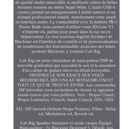
de qualité studio retravaillés et améliorés créent de belles
textures sonores en stéréo Super Wide. L'audio USB 4
canaux permet un enregistrement à faible latence et un
réampli professionnel simple, transformant votre ampli
en interface audio. La compatibilité avec la batterie PB-1
Power Bank vous permet d'utiliser votre ID:Core V3
n'importe où, parfait pour jouer dans la rue ou en
déplacement. Le tout nouveau logiciel Architect de
Blackstar est l'interface de contrôle et de personnalisation
de nombreuses des fonctionnalités avancées des futurs
produits Blackstar, y compris Cab Rig.
Cab Rig est notre simulateur de haut-parleur DSP de
nouvelle génération qui reproduit le son et la sensation
d'un cabine de guitare micro en détail incroyable.
OBTENEZ LE SON EXACT QUE VOUS
RECHERCHEZ, DES USA AU ROYAUME-UNI ET
TOUT CE QUI SE TROUVE ENTRE. Les commandes
ISF brevetées vous permettent de choisir la signature
tonale exacte que vous préférez. Voix : Propre Chaud,
Propre Lumineux, Crunch, Super Crunch, OD1, OD2.
EQ : ISF breveté (Infinite Shape Feature). Effets : Delay
x4, Modulation x4, Reverb x4.
Cab Rig Speaker Simulator et sortie casque Équipé.
Haut-parleur : 2x Blackstar Designed 5. Désolé, nos