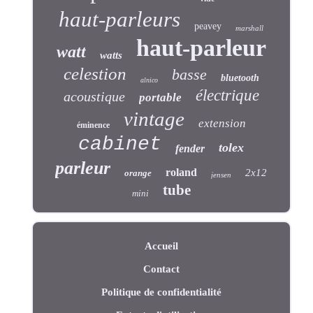
haut-parleurs
peavey
marshall
haut-parleur
watt
watts
celestion
basse
bluetooth
alnico
électrique
acoustique
portable
vintage
extension
éminence
cabinet
tolex
fender
parleur
roland
2x12
orange
jensen
tube
mini
Accueil
Contact
Politique de confidentialité