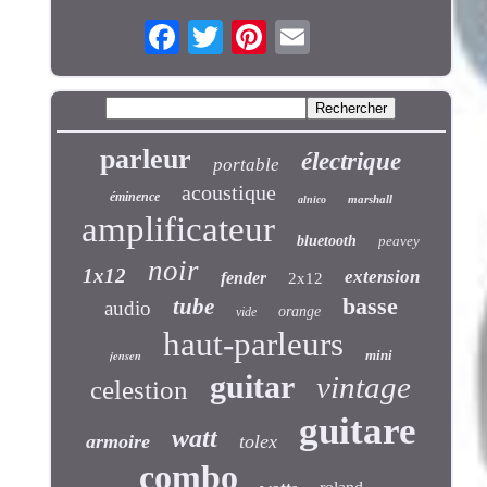
parleur
électrique
portable
acoustique
éminence
marshall
alnico
amplificateur
bluetooth
peavey
noir
1x12
extension
fender
2x12
basse
tube
audio
orange
vide
haut-parleurs
jensen
mini
guitar
vintage
celestion
guitare
watt
armoire
tolex
combo