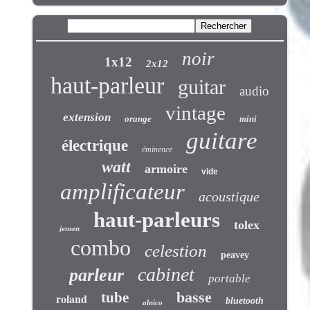
noir
1x12
2x12
haut-parleur
guitar
audio
vintage
extension
orange
mini
guitare
électrique
éminence
watt
armoire
vide
amplificateur
acoustique
haut-parleurs
tolex
jensen
combo
celestion
peavey
cabinet
parleur
portable
basse
tube
roland
bluetooth
alnico