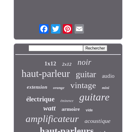
noir
1x12
2x12
haut-parleur
guitar
audio
vintage
extension
orange
mini
guitare
électrique
éminence
watt
armoire
vide
amplificateur
acoustique
haut-parleurs