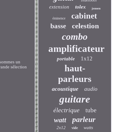
bluetooth
tolex
extension
jensen
cabinet
éminence
celestion
basse
combo
amplificateur
1x12
portable
 sommes un
haut-
rande sélection
parleurs
acoustique
audio
guitare
électrique
tube
parleur
watt
2x12
watts
vide