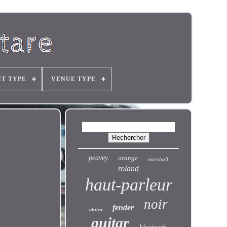
IT TYPE
VENUE TYPE
peavey
orange
marshall
roland
haut-parleur
noir
fender
alnico
guitar