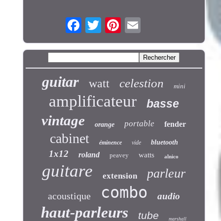
guitar
celestion
watt
mini
amplificateur
basse
vintage
portable
fender
orange
cabinet
bluetooth
éminence
vide
1x12
roland
watts
peavey
alnico
guitare
parleur
extension
combo
acoustique
audio
haut-parleurs
tube
marshall