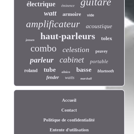
guitare
électrique
éminence
watt
armoire
vide
amplificateur
acoustique
haut-parleurs
tolex
jensen
combo
celestion
peavey
cabinet
parleur
portable
basse
tube
roland
bluetooth
alnico
fender
watts
marshall
Accueil
Contact
Politique de confidentialité
Entente d'utilisation