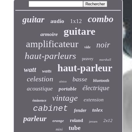
combo
guitar
audio
1x12
guitare
armoire
amplificateur
noir
vide
haut-parleurs
peavey
marshall
haut-parleur
watt
watts
celestion
basse
bluetooth
alnico
électrique
acoustique
portable
vintage
extension
éminence
cabinet
tolex
fender
parleur
roland
2x12
orange
jensen
tube
mini