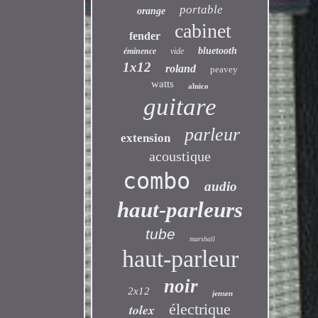
portable
orange
cabinet
fender
bluetooth
éminence
vide
1x12
roland
peavey
watts
alnico
guitare
parleur
extension
acoustique
combo
audio
haut-parleurs
tube
marshall
haut-parleur
noir
2x12
jensen
électrique
tolex