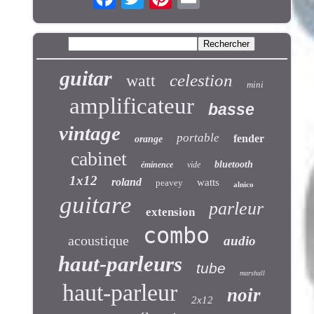
guitar
celestion
watt
mini
amplificateur
basse
vintage
portable
fender
orange
cabinet
bluetooth
éminence
vide
1x12
roland
watts
peavey
alnico
guitare
parleur
extension
combo
acoustique
audio
haut-parleurs
tube
marshall
haut-parleur
noir
2x12