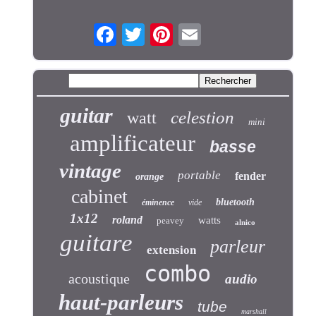
guitar
celestion
watt
mini
amplificateur
basse
vintage
portable
fender
orange
cabinet
bluetooth
éminence
vide
1x12
roland
watts
peavey
alnico
guitare
parleur
extension
combo
acoustique
audio
haut-parleurs
tube
marshall