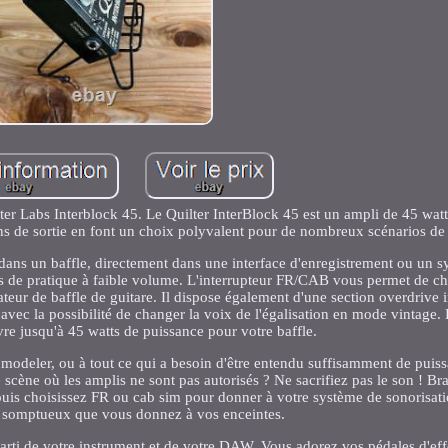
lter Labs Interblock 45. Le Quilter InterBlock 45 est un ampli de 45 watt
tions de sortie en font un choix polyvalent pour de nombreux scénarios de 
dans un baffle, directement dans une interface d'enregistrement ou un 
ces de pratique à faible volume. L'interrupteur FR/CAB vous permet de ch
ur de baffle de guitare. Il dispose également d'une section overdrive i
, avec la possibilité de changer la voix de l'égalisation en mode vintage. 
vre jusqu'à 45 watts de puissance pour votre baffle.
modeler, ou à tout ce qui a besoin d'être entendu suffisamment de puiss
scène où les amplis ne sont pas autorisés ? Ne sacrifiez pas le son ! Br
e, puis choisissez FR ou cab sim pour donner à votre système de sonorisa
 somptueux que vous donnez à vos enceintes.
arti de votre instrument et de votre DAW. Vous adorez vos pédales d'effe