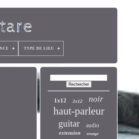
ANCE
TYPE DE LIEU
noir
1x12
2x12
haut-parleur
guitar
audio
extension
orange