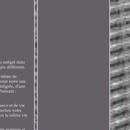
s intégré dans
jeu différents.
système de
oisir entre une
ntégrée, d'une
Puissant :
ance et de vie
anchez votre
tion la même vie
ts externes et