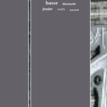
basse
bluetooth
fender
watts
marshall