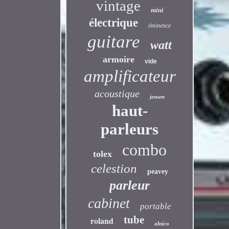
vintage
mini
électrique
éminence
guitare
watt
armoire
vide
amplificateur
acoustique
jensen
haut-
parleurs
combo
tolex
celestion
peavey
parleur
cabinet
portable
tube
roland
alnico