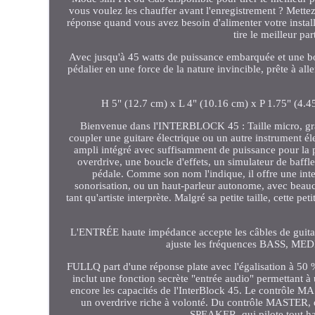
vous voulez les chauffer avant l'enregistrement ? Mettez-
réponse quand vous avez besoin d'alimenter votre insta
tire le meilleur pa
Avec jusqu'à 45 watts de puissance embarquée et une bouc
pédalier en une force de la nature invincible, prête à al
H 5" (12.7 cm) x L 4" (10.16 cm) x P 1.75" (4.45
Bienvenue dans l'INTERBLOCK 45 : Taille micro, gran
coupler une guitare électrique ou un autre instrument é
ampli intégré avec suffisamment de puissance pour la p
overdrive, une boucle d'effets, un simulateur de baffle
pédale. Comme son nom l'indique, il offre une int
sonorisation, ou un haut-parleur autonome, avec beauco
tant qu'artiste interprète. Malgré sa petite taille, cette p
L'ENTRÉE haute impédance accepte les câbles de guitar
ajuste les fréquences BASS, ME
FULLQ part d'une réponse plate avec l'égalisation à 50
inclut une fonction secrète "entrée audio" permettant à u
encore les capacités de l'InterBlock 45. Le contrôle MA
un overdrive riche à volonté. Du contrôle MASTER,
SPEAKER, qui pilote tout hau