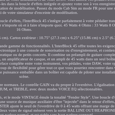
les dans la boucle d'effets intégrée et ajoutez votre son à vos enregistre
llation de modélisation. Passez du mode Cab Sim au mode FR pour une so
rti de votre simulateur d'enceinte de modélisation.
le d'effets, l'InterBlock 45 s'intègre parfaitement à votre pédalier tra
ler n'importe où et à faire n'importe quoi. 45 Watts 4 Ohms : 33 Watts 8
16 Ohms.
 cm). Carton extérieur : 10.75" (27.3 cm) x 6.25" (15.86 cm) x 2.5" (6
de gamme de fonctionnalités. L'InterBlock 45 offre toutes les exigenc
lectronique à une console de sonorisation ou d'enregistrement, et contie
ratique ou de petits concerts. Il combine un préampli de guitare comple
, un amplificateur de casque, et un ampli de 45 watts dans un seul boîtier
erface complète entre votre instrument, vos pédales, votre DAW, votre 
up de flexibilité pour gérer tout ce que vous pourriez rencontrer dans 
etite puissance emballée dans un boîtier est capable de piloter une installa
scène.
e normaux. Le contrôle GAIN va du propre à l'overdrive. L'égalisation 
DIUM, et TREBLE, avec deux modes VOICE EQ sélectionnables.
 %, et le mode VINTAGE émule la tonalité "Fender Style". Une boucle d'
ne source de musique auxiliaire d'être "injectée" dans le retour d'effets,
STER ajuste le seuil de l'overdrive de 0 à 45 watts offrant une marge de
 deux voies de signal mènent vers la sortie BAL LINE OUT/HEAPHONE, 
t-parleur normal, et est stable sans haut-parleur connecté.