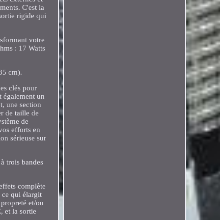
ments. C'est la
rtie rigide qui
nsformant votre
 Ohms : 17 Watts
.35 cm).
es clés pour
nt également un
t, une section
 de taille de
système de
vos efforts en
tion sérieuse sur
à trois bandes
effets complète
 ce qui élargit
 propreté et/ou
et la sortie