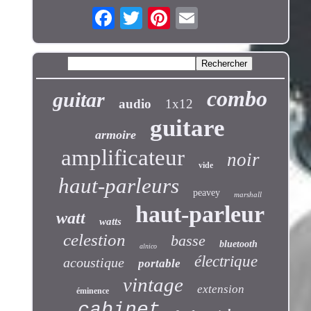
combo
guitar
audio
1x12
guitare
armoire
amplificateur
noir
vide
haut-parleurs
peavey
marshall
haut-parleur
watt
watts
celestion
basse
bluetooth
alnico
électrique
acoustique
portable
vintage
extension
éminence
cabinet