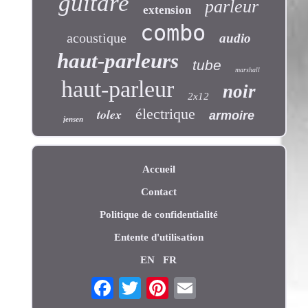
guitare
parleur
extension
combo
acoustique
audio
haut-parleurs
tube
marshall
haut-parleur
noir
2x12
électrique
tolex
armoire
jensen
Accueil
Contact
Politique de confidentialité
Entente d'utilisation
EN
FR