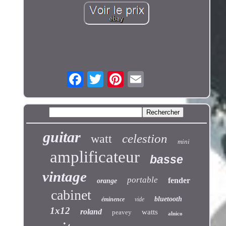
guitar
celestion
watt
mini
amplificateur
basse
vintage
portable
fender
orange
cabinet
bluetooth
éminence
vide
1x12
roland
watts
peavey
alnico