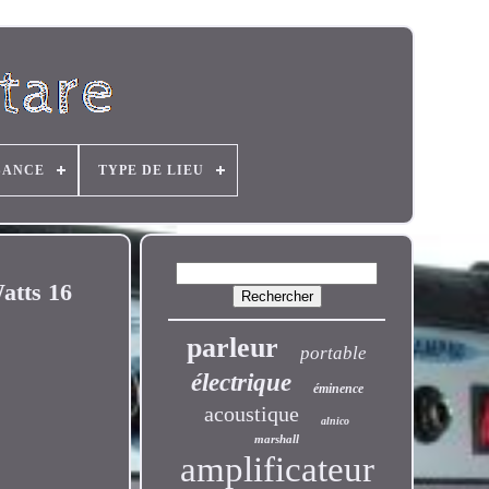
SANCE
TYPE DE LIEU
atts 16
parleur
portable
électrique
éminence
acoustique
alnico
marshall
amplificateur