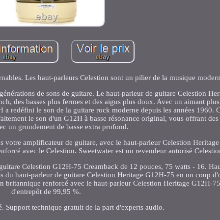
nables. Les haut-parleurs Celestion sont un pilier de la musique moder
s générations de sons de guitare. Le haut-parleur de guitare Celestion H
nch, des basses plus fermes et des aigus plus doux. Avec un aimant plus
 a redéfini le son de la guitare rock moderne depuis les années 1960.
aitement le son d'un G12H à basse résonance original, vous offrant des 
ec un grondement de basse extra profond.
s votre amplificateur de guitare, avec le haut-parleur Celestion Herita
nforcé avec le Celestion. Sweetwater est un revendeur autorisé Celestio
guitare Celestion G12H-75 Creamback de 12 pouces, 75 watts - 16. Hau
 du haut-parleur de guitare Celestion Heritage G12H-75 en un coup d'œ
n britannique renforcé avec le haut-parleur Celestion Heritage G12H-75
d'entrepôt de 99,95 %.
é. Support technique gratuit de la part d'experts audio.