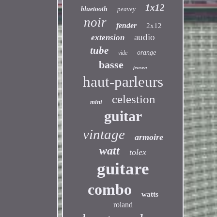
1x12
bluetooth
peavey
noir
fender
2x12
audio
extension
tube
orange
vide
basse
jensen
haut-parleurs
celestion
mini
guitar
vintage
armoire
watt
tolex
guitare
combo
watts
roland