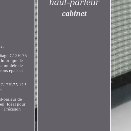
haut-parleur
cabinet
ne.
eritage G12H-75
 lourd que le
 Ce modèle de
tons épais et
ge G12H-75 12 !
n.
t-parleur de
il. Idéal pour
 ! Précision