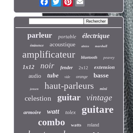
parleur
électrique
portable
acoustique
éminence
marshall
alnico
amplificateur
bluetooth
peavey
noir
1x12
extension
fender
2x12
basse
tube
audio
orange
vide
haut-parleurs
jensen
mini
guitar
vintage
celestion
guitare
watt
armoire
tolex
combo
roland
watts