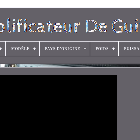
MODÈLE
PAYS D'ORIGINE
POIDS
PUISS