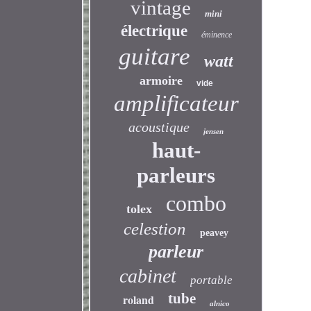
vintage
mini
électrique
éminence
guitare
watt
armoire
vide
amplificateur
acoustique
jensen
haut-
parleurs
combo
tolex
celestion
peavey
parleur
cabinet
portable
tube
roland
alnico