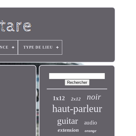
ANCE
TYPE DE LIEU
noir
1x12
2x12
haut-parleur
guitar
audio
extension
orange