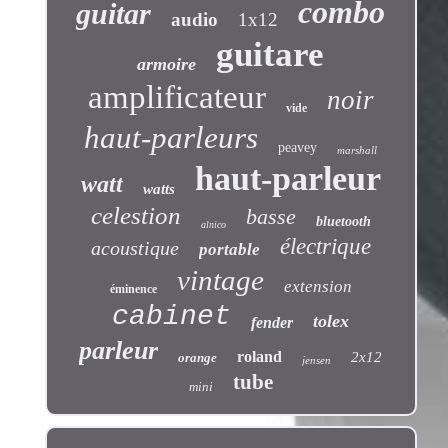
combo
guitar
audio
1x12
guitare
armoire
amplificateur
noir
vide
haut-parleurs
peavey
marshall
haut-parleur
watt
watts
celestion
basse
bluetooth
alnico
électrique
acoustique
portable
vintage
extension
éminence
cabinet
tolex
fender
parleur
roland
2x12
orange
jensen
tube
mini