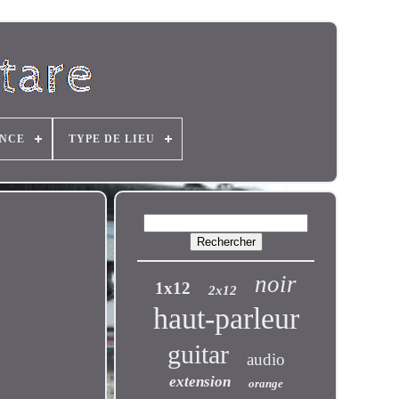
ANCE
TYPE DE LIEU
noir
1x12
2x12
haut-parleur
guitar
audio
extension
orange