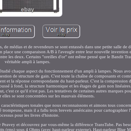
 de médias et de revendeurs se sont entassés dans une petite salle de 
en place une comparaison A/B à l'aveugle entre leur nouvelle invention e
entre les deux. Certains "oreilles d'or" ont même pensé que le Bandit Tr
véritable ampli à lampes.
t étudié chaque aspect du fonctionnement d'un ampli à lampes. Nous avo
uestion de structure de gain. C'est toute la chaîne de composants et co
ement et la réponse correspondante du haut-parleur. C'est la compression d
ssé à fond, la structure harmonique et les étages de gain non linéaires. 
tout, c'est ce qu'il n'est pas. Les tentatives de certaines autres marques po
 elles se sont concentrées sur les mauvais éléments.
caractéristiques tonales que nous reconnaissons et aimons tous concern
té trompeuse, mais il a fallu trois brevets américains pour cartographier
ocessus pour les livres d'histoire.
 Peavey et découvrez par vous-même la différence TransTube. Pas beso
atts (rms) sous 4 Ohms (avec haut-parleur externe). Haut-parleur Blue 