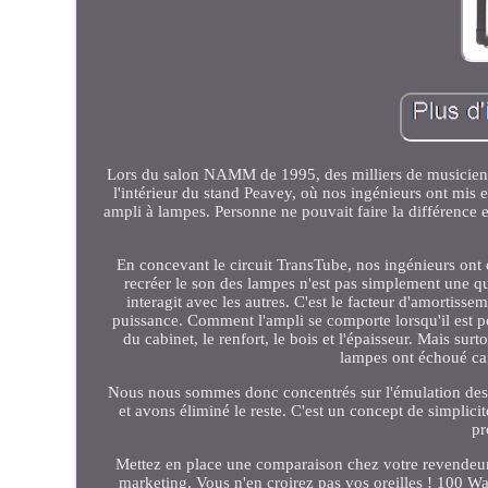
Lors du salon NAMM de 1995, des milliers de musiciens,
l'intérieur du stand Peavey, où nos ingénieurs ont mis 
ampli à lampes. Personne ne pouvait faire la différence 
En concevant le circuit TransTube, nos ingénieurs on
recréer le son des lampes n'est pas simplement une q
interagit avec les autres. C'est le facteur d'amortiss
puissance. Comment l'ampli se comporte lorsqu'il est pou
du cabinet, le renfort, le bois et l'épaisseur. Mais sur
lampes ont échoué car
Nous nous sommes donc concentrés sur l'émulation des 
et avons éliminé le reste. C'est un concept de simplici
pr
Mettez en place une comparaison chez votre revendeur
marketing. Vous n'en croirez pas vos oreilles ! 100 W