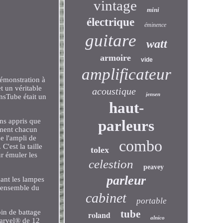
vintage
mini
électrique
éminence
guitare
watt
armoire
vide
amplificateur
démonstration à
t un véritable
acoustique
jensen
ansTube était un
haut-
parleurs
ns appris que
mment chacun
e l'ampli de
combo
C'est la taille
tolex
ur émuler les
celestion
peavey
parleur
ant les lampes
 l'ensemble du
cabinet
portable
tube
in de battage
roland
alnico
Marvel® de 12