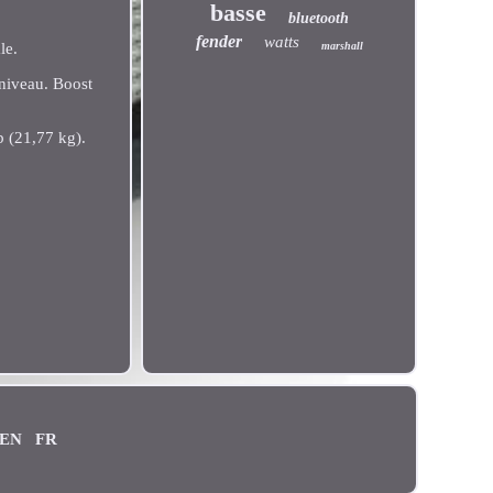
basse
bluetooth
fender
watts
marshall
le.
 niveau. Boost
b (21,77 kg).
EN
FR