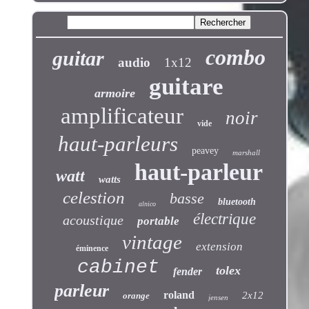
combo
guitar
audio
1x12
guitare
armoire
amplificateur
noir
vide
haut-parleurs
peavey
marshall
haut-parleur
watt
watts
celestion
basse
bluetooth
alnico
électrique
acoustique
portable
vintage
extension
éminence
cabinet
tolex
fender
parleur
roland
2x12
orange
jensen