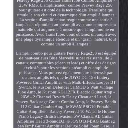
Peavey Rage 258 Guitar TransTube Combo Amplifier -
25W RMS. L'amplificateur combo Peavey Rage 258
pour guitare est doté de la technologie TransTube qui
simule le son chaud et dynamique d'un ampli à lampes.
La section d'amplification réagit comme une sortie à
lampes en répondant au préampli avec une compression
naturelle qui augmente à mesure que l'ampli monte en
puissance. Avec TransTube, vous obtenez un ampli avec
une plage dynamique étendue et un "grain" naturel, tout
comme un ampli à lampes !
L'ampli combo pour guitare Peavey Rage258 est équipé
de haut-parleurs Blue Marvel® super résistants, de 2
canaux commutables (clean et lead) et offre des designs
exclusifs pour les sections préampli et ampli de
puissance. Vous pouvez également être intéressé par
d'autres amplis tels que le JOYO DC-15S Battery
Powered Guitar Amplifier with Multi-Effects Looper BT
Switch, le Kustom Defender 5HMOD 5 Watt Vintage
Tube Amp, le Kustom KG112FX Electric Guitar Amp -
20W - 2 Channel Reverb Delay Clean and Lead, le
Peavey Backstage Guitar Combo Amp, le Peavey Bandit
112 Guitar Combo Amp, le SWAMP SG10 Portable
Guitar Amplifier - Battery Powered 10 Watts, le Hotone
Nano Legacy British Invasion 5W Classic AB Guitar
Amplifier Head 3-bandEQ, le JOYO BT-BAG Bantbag
banTamP Guitar Amplifier Deluxe Solid Foam Case, le