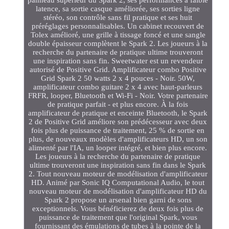
panneau supérieur du Spark 2, ses performances à faible
latence, sa sortie casque améliorée, ses sorties ligne
stéréo, son contrôle sans fil pratique et ses huit
préréglages personnalisables. Un cabinet recouvert de
Tolex amélioré, une grille à tissage foncé et une sangle
double épaisseur complètent le Spark 2. Les joueurs à la
recherche du partenaire de pratique ultime trouveront
une inspiration sans fin. Sweetwater est un revendeur
autorisé de Positive Grid. Amplificateur combo Positive
Grid Spark 2 50 watts 2 x 4 pouces - Noir. 50W,
amplificateur combo guitare 2 x 4 avec haut-parleurs
FRFR, looper, Bluetooth et Wi-Fi - Noir. Votre partenaire
de pratique parfait - et plus encore. À la fois
amplificateur de pratique et enceinte Bluetooth, le Spark
2 de Positive Grid améliore son prédécesseur avec deux
fois plus de puissance de traitement, 25 % de sortie en
plus, de nouveaux modèles d'amplificateurs HD, un son
alimenté par l'IA, un looper intégré, et bien plus encore.
Les joueurs à la recherche du partenaire de pratique
ultime trouveront une inspiration sans fin dans le Spark
2. Tout nouveau moteur de modélisation d'amplificateur
HD. Animé par Sonic IQ Computational Audio, le tout
nouveau moteur de modélisation d'amplificateur HD du
Spark 2 propose un arsenal bien garni de sons
exceptionnels. Vous bénéficierez de deux fois plus de
puissance de traitement que l'original Spark, vous
fournissant des émulations de tubes à la pointe de la