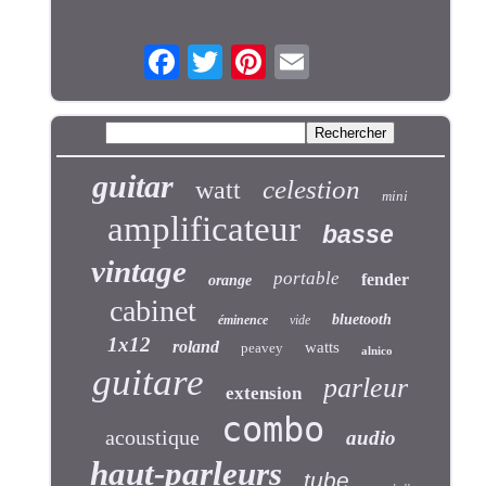
guitar
celestion
watt
mini
amplificateur
basse
vintage
portable
fender
orange
cabinet
bluetooth
éminence
vide
1x12
roland
watts
peavey
alnico
guitare
parleur
extension
combo
acoustique
audio
haut-parleurs
tube