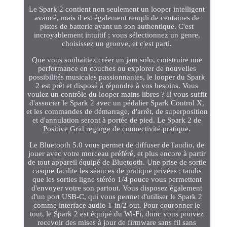
Le Spark 2 contient non seulement un looper intelligent
avancé, mais il est également rempli de centaines de
pistes de batterie ayant un son authentique. C'est
incroyablement intuitif ; vous sélectionnez un genre,
choisissez un groove, et c'est parti.
Que vous souhaitiez créer un jam solo, construire une
performance en couches ou explorer de nouvelles
possibilités musicales passionnantes, le looper du Spark
2 est prêt et disposé à répondre à vos besoins. Vous
voulez un contrôle du looper mains libres ? Il vous suffit
d'associer le Spark 2 avec un pédalier Spark Control X,
et les commandes de démarrage, d'arrêt, de superposition
et d'annulation seront à portée de pied. Le Spark 2 de
Positive Grid regorge de connectivité pratique.
Le Bluetooth 5.0 vous permet de diffuser de l'audio, de
jouer avec votre morceau préféré, et plus encore à partir
de tout appareil équipé de Bluetooth. Une prise de sortie
casque facilite les séances de pratique privées ; tandis
que les sorties ligne stéréo 1/4 pouce vous permettent
d'envoyer votre son partout. Vous disposez également
d'un port USB-C, qui vous permet d'utiliser le Spark 2
comme interface audio 1-in/2-out. Pour couronner le
tout, le Spark 2 est équipé du Wi-Fi, donc vous pouvez
recevoir des mises à jour de firmware sans fil sans