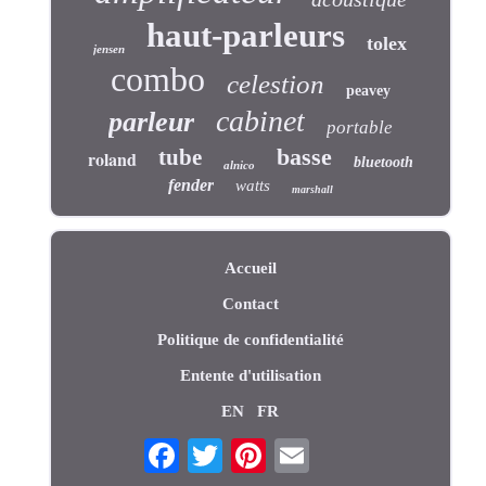
haut-parleurs
tolex
jensen
combo
celestion
peavey
cabinet
parleur
portable
basse
tube
roland
bluetooth
alnico
fender
watts
marshall
Accueil
Contact
Politique de confidentialité
Entente d'utilisation
EN
FR