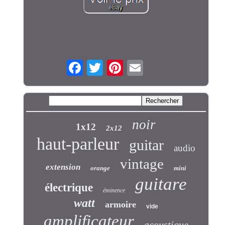
noir
1x12
2x12
haut-parleur
guitar
audio
vintage
extension
orange
mini
guitare
électrique
éminence
watt
armoire
vide
amplificateur
acoustique