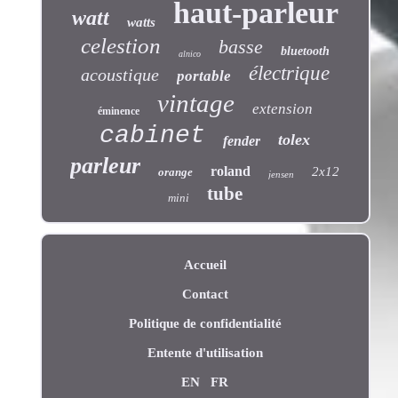
haut-parleur
watt
watts
celestion
basse
bluetooth
alnico
électrique
acoustique
portable
vintage
extension
éminence
cabinet
tolex
fender
parleur
roland
2x12
orange
jensen
tube
mini
Accueil
Contact
Politique de confidentialité
Entente d'utilisation
EN
FR