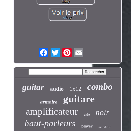
combo
guitar
audio
1x12
guitare
armoire
amplificateur
noir
vide
haut-parleurs
peavey
marshall