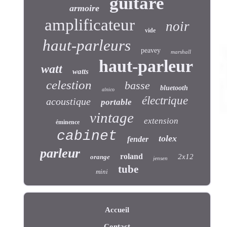
guitare
armoire
amplificateur
noir
vide
haut-parleurs
peavey
marshall
haut-parleur
watt
watts
celestion
basse
bluetooth
alnico
électrique
acoustique
portable
vintage
extension
éminence
cabinet
tolex
fender
parleur
roland
2x12
orange
jensen
tube
mini
Accueil
Contact