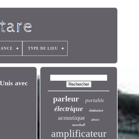
SANCE
TYPE DE LIEU
-Unis avec
parleur
portable
électrique
éminence
acoustique
alnico
marshall
amplificateur