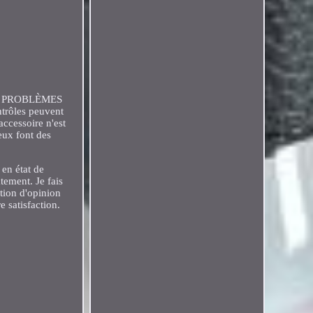
S PROBLÈMES
trôles peuvent
accessoire n'est
 eux font des
en état de
atement. Je fais
tion d'opinion
e satisfaction.