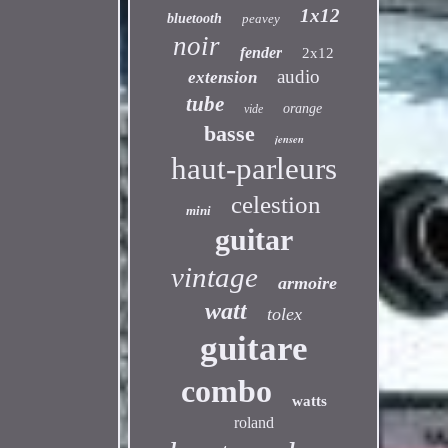
1x12
bluetooth
peavey
noir
fender
2x12
audio
extension
tube
orange
vide
basse
jensen
haut-parleurs
celestion
mini
guitar
vintage
armoire
watt
tolex
guitare
combo
watts
roland