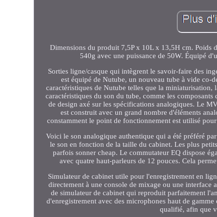
Dimensions du produit 7,5P x 10L x 13,5H cm. Poids d
540g avec une puissance de 50W. Équipé d'un
Sorties ligne/casque qui intègrent le savoir-faire des 
est équipé de Nutube, un nouveau tube à vide co-dév
caractéristiques de Nutube telles que la miniaturisation, l
caractéristiques du son du tube, comme les composants d
de design axé sur les spécifications analogiques. Le MV
est construit avec un grand nombre d'éléments analo
constamment le point de fonctionnement est utilisé pour
Voici le son analogique authentique qui a été préféré pa
le son en fonction de la taille du cabinet. Les plus pet
parfois sonner cheap. Le commutateur EQ dispose éga
avec quatre haut-parleurs de 12 pouces. Cela permet 
Simulateur de cabinet utile pour l'enregistrement en li
directement à une console de mixage ou une interface au
de simulateur de cabinet qui reproduit parfaitement l'am
d'enregistrement avec des microphones haut de gamme e
qualifié, afin que 