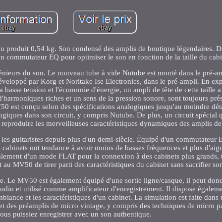
u produit 0,54 kg. Son condensé des amplis de boutique légendaires. D
 commutateur EQ pour optimiser le son en fonction de la taille du cabi
ingénieurs du son. Le nouveau tube à vide Nutube est monté dans le pré
eloppé par Korg et Noritake Ise Electronics, dans le pré-ampli. En expl
a basse tension et l'économie d'énergie, un ampli de tête de cette taille a 
'harmoniques riches et un sens de la pression sonore, sont toujours pré
50 est conçu selon des spécifications analogiques jusqu'au moindre déta
giques dans son circuit, y compris Nutube. De plus, un circuit spécial
 reproduire les merveilleuses caractéristiques dynamiques des amplis de 
r les guitaristes depuis plus d'un demi-siècle. Équipé d'un commutateur
its cabinets ont tendance à avoir moins de basses fréquences et plus d'aig
lement d'un mode FLAT pour la connexion à des cabinets plus grands, 
au MV50 de tirer parti des caractéristiques du cabinet sans sacrifier son
gne. Le MV50 est également équipé d'une sortie ligne/casque, il peut don
dio et utilisé comme amplificateur d'enregistrement. Il dispose égaleme
biance et les caractéristiques d'un cabinet. La simulation est faite dans 
t des préamplis de micro vintage, y compris des techniques de micro p
vous puissiez enregistrer avec un son authentique.