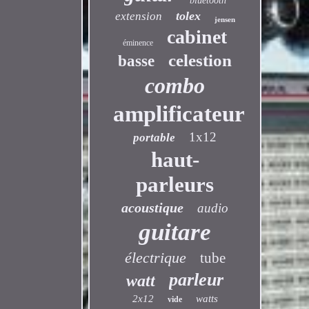
bluetooth
tolex
extension
jensen
cabinet
éminence
celestion
basse
combo
amplificateur
1x12
portable
haut-
parleurs
acoustique
audio
guitare
électrique
tube
parleur
watt
2x12
watts
vide