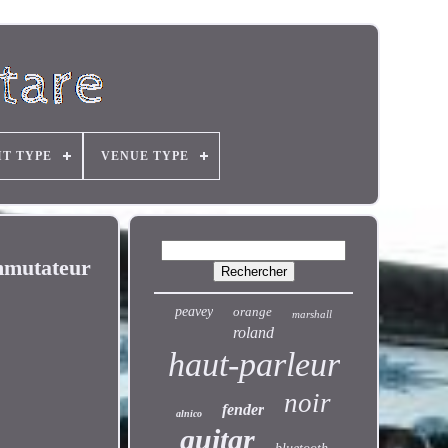
IT TYPE
VENUE TYPE
mmutateur
peavey
orange
marshall
roland
haut-parleur
noir
fender
alnico
guitar