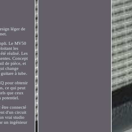
esign léger de
net.
-ampli. Le MV50
oitant les
été réalisé. Les
sentes. Concept
il de pièce, et
 qui change
guitare à tube.
 EQ pour obtenir
us, ce qui peut
tels que ceux
 potentiel.
c être connecté
nt d'un circuit
un vrai studio
ar un ingénieur