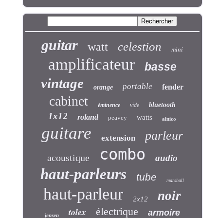
guitar
celestion
watt
mini
amplificateur
basse
vintage
portable
fender
orange
cabinet
bluetooth
éminence
vide
1x12
roland
watts
peavey
alnico
guitare
parleur
extension
combo
acoustique
audio
haut-parleurs
tube
marshall
haut-parleur
noir
2x12
électrique
tolex
armoire
jensen