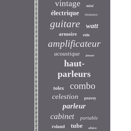
vintage
mini
électrique
éminence
guitare
watt
armoire
vide
amplificateur
acoustique
jensen
haut-
parleurs
combo
tolex
celestion
peavey
parleur
cabinet
portable
tube
roland
alnico