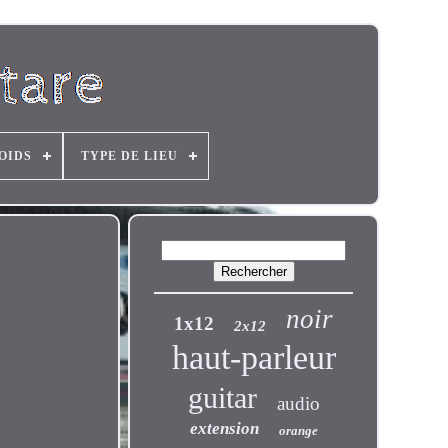
OIDS
TYPE DE LIEU
noir
1x12
2x12
haut-parleur
guitar
audio
extension
orange