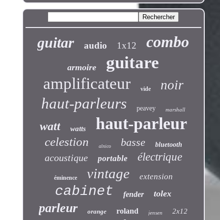
combo
guitar
audio
1x12
guitare
armoire
amplificateur
noir
vide
haut-parleurs
peavey
marshall
haut-parleur
watt
watts
celestion
basse
bluetooth
alnico
électrique
acoustique
portable
vintage
extension
éminence
cabinet
tolex
fender
parleur
roland
2x12
orange
jensen