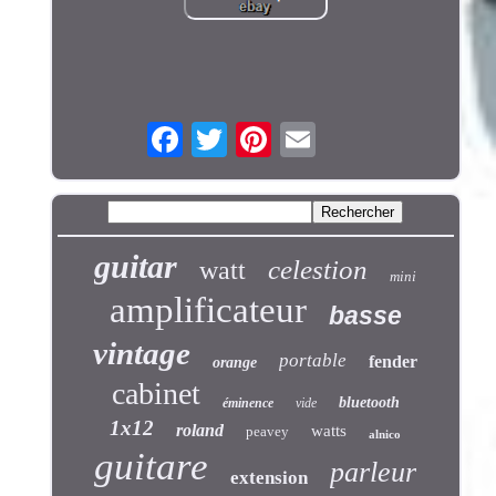
guitar
celestion
watt
mini
amplificateur
basse
vintage
portable
fender
orange
cabinet
bluetooth
éminence
vide
1x12
roland
watts
peavey
alnico
guitare
parleur
extension