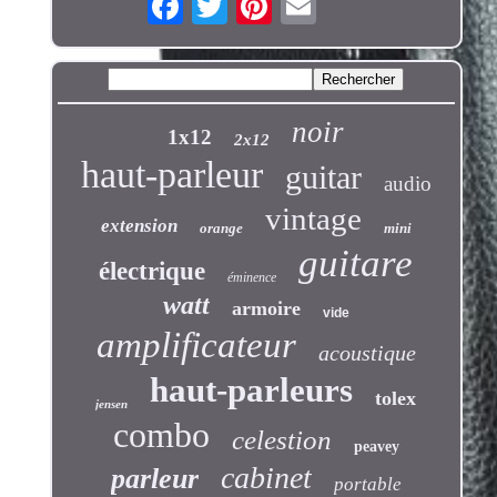
noir
1x12
2x12
haut-parleur
guitar
audio
vintage
extension
orange
mini
guitare
électrique
éminence
watt
armoire
vide
amplificateur
acoustique
haut-parleurs
tolex
jensen
combo
celestion
peavey
cabinet
parleur
portable