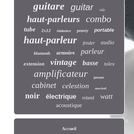
guitare
guitar
vide
combo
haut-parleurs
tube
portable
2x12
peavey
éminence
haut-parleur
audio
fender
parleur
armoire
bluetooth
vintage
basse
tolex
extension
amplificateur
jensen
cabinet
celestion
marshall
noir
watt
électrique
roland
acoustique
Accueil