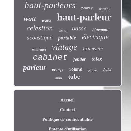
haut-parleurs
peavey
marshall
haut-parleur
watt
watts
celestion
basse
bluetooth
alnico
électrique
acoustique
portable
vintage
extension
éminence
cabinet
tolex
fender
parleur
roland
2x12
orange
jensen
tube
mini
Accueil
Contact
Politique de confidentialité
Entente d'utilisation