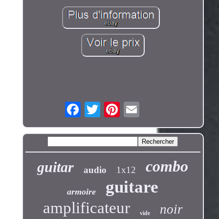
combo
guitar
audio
1x12
guitare
armoire
amplificateur
noir
vide