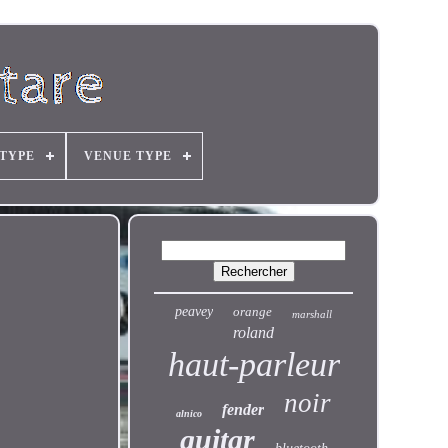
 TYPE
VENUE TYPE
peavey
orange
marshall
roland
haut-parleur
noir
fender
alnico
guitar