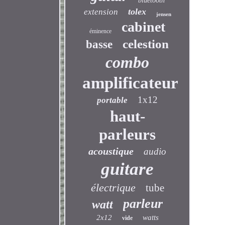
bluetooth
tolex
extension
jensen
cabinet
éminence
celestion
basse
combo
amplificateur
1x12
portable
haut-
parleurs
acoustique
audio
guitare
électrique
tube
parleur
watt
2x12
watts
vide