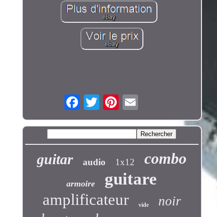
combo
guitar
audio
1x12
guitare
armoire
amplificateur
noir
vide