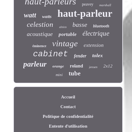
haut-parleurs
peavey
marshall
haut-parleur
watt
watts
celestion
basse
bluetooth
alnico
électrique
acoustique
portable
vintage
extension
éminence
cabinet
tolex
fender
parleur
roland
2x12
orange
jensen
tube
mini
Accueil
Contact
Politique de confidentialité
Entente d'utilisation