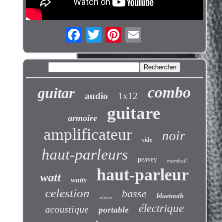
combo
guitar
audio
1x12
guitare
armoire
amplificateur
noir
vide
haut-parleurs
peavey
marshall
haut-parleur
watt
watts
celestion
basse
bluetooth
alnico
électrique
acoustique
portable