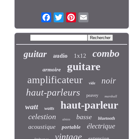
combo
guitar
audio
1x12
guitare
armoire
amplificateur
noir
vide
haut-parleurs
peavey
marshall
haut-parleur
watt
watts
celestion
basse
bluetooth
alnico
électrique
acoustique
portable
vintage
extension