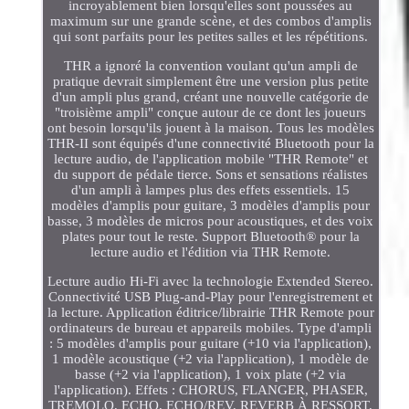
incroyablement bien lorsqu'elles sont poussées au
maximum sur une grande scène, et des combos d'amplis
qui sont parfaits pour les petites salles et les répétitions.
THR a ignoré la convention voulant qu'un ampli de
pratique devrait simplement être une version plus petite
d'un ampli plus grand, créant une nouvelle catégorie de
"troisième ampli" conçue autour de ce dont les joueurs
ont besoin lorsqu'ils jouent à la maison. Tous les modèles
THR-II sont équipés d'une connectivité Bluetooth pour la
lecture audio, de l'application mobile "THR Remote" et
du support de pédale tierce. Sons et sensations réalistes
d'un ampli à lampes plus des effets essentiels. 15
modèles d'amplis pour guitare, 3 modèles d'amplis pour
basse, 3 modèles de micros pour acoustiques, et des voix
plates pour tout le reste. Support Bluetooth® pour la
lecture audio et l'édition via THR Remote.
Lecture audio Hi-Fi avec la technologie Extended Stereo.
Connectivité USB Plug-and-Play pour l'enregistrement et
la lecture. Application éditrice/librairie THR Remote pour
ordinateurs de bureau et appareils mobiles. Type d'ampli
: 5 modèles d'amplis pour guitare (+10 via l'application),
1 modèle acoustique (+2 via l'application), 1 modèle de
basse (+2 via l'application), 1 voix plate (+2 via
l'application). Effets : CHORUS, FLANGER, PHASER,
TREMOLO, ECHO, ECHO/REV, REVERB À RESSORT,