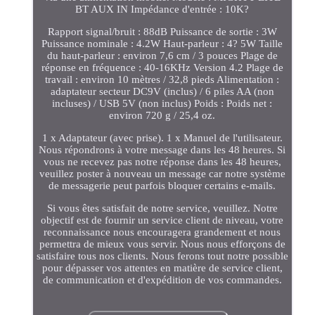
BT AUX IN Impédance d'entrée : 10K?
Rapport signal/bruit : 88dB Puissance de sortie : 3W
Puissance nominale : 4.2W Haut-parleur : 4? 5W Taille
du haut-parleur : environ 7,6 cm / 3 pouces Plage de
réponse en fréquence : 40-16KHz Version 4.2 Plage de
travail : environ 10 mètres / 32,8 pieds Alimentation :
adaptateur secteur DC9V (inclus) / 6 piles AA (non
incluses) / USB 5V (non inclus) Poids : Poids net :
environ 720 g / 25,4 oz.
1 x Adaptateur (avec prise). 1 x Manuel de l'utilisateur.
Nous répondrons à votre message dans les 48 heures. Si
vous ne recevez pas notre réponse dans les 48 heures,
veuillez poster à nouveau un message car notre système
de messagerie peut parfois bloquer certains e-mails.
Si vous êtes satisfait de notre service, veuillez. Notre
objectif est de fournir un service client de niveau, votre
reconnaissance nous encouragera grandement et nous
permettra de mieux vous servir. Nous nous efforçons de
satisfaire tous nos clients. Nous ferons tout notre possible
pour dépasser vos attentes en matière de service client,
de communication et d'expédition de vos commandes.