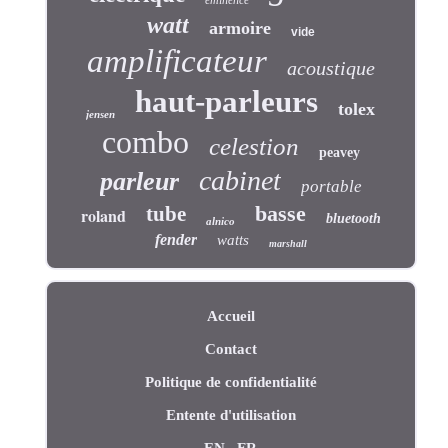
éminence
watt
armoire
vide
amplificateur
acoustique
haut-parleurs
tolex
jensen
combo
celestion
peavey
cabinet
parleur
portable
basse
tube
roland
bluetooth
alnico
fender
watts
marshall
Accueil
Contact
Politique de confidentialité
Entente d'utilisation