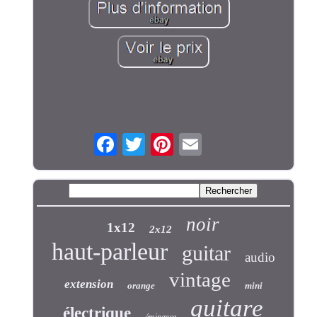
noir
1x12
2x12
haut-parleur
guitar
audio
vintage
extension
orange
mini
guitare
électrique