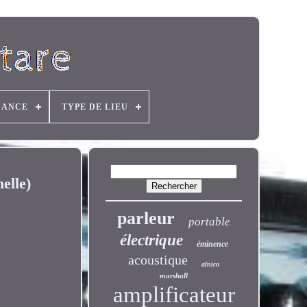
SANCE
TYPE DE LIEU
elle)
parleur
portable
électrique
éminence
acoustique
alnico
marshall
amplificateur