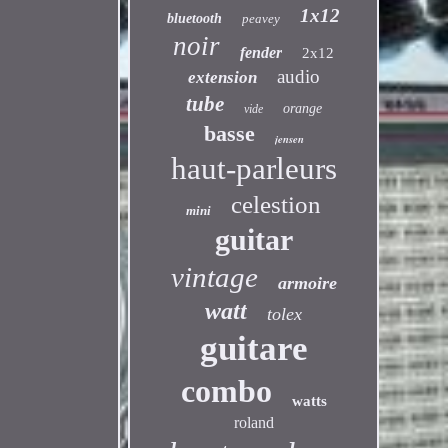
1x12
bluetooth
peavey
noir
fender
2x12
audio
extension
tube
orange
vide
basse
jensen
haut-parleurs
celestion
mini
guitar
vintage
armoire
watt
tolex
guitare
combo
watts
roland