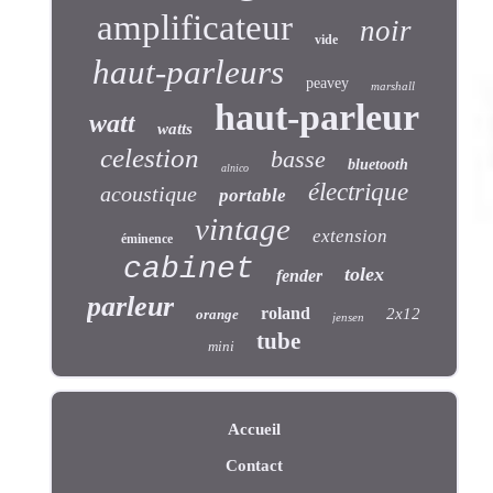
amplificateur
noir
vide
haut-parleurs
peavey
marshall
haut-parleur
watt
watts
celestion
basse
bluetooth
alnico
électrique
acoustique
portable
vintage
extension
éminence
cabinet
tolex
fender
parleur
roland
2x12
orange
jensen
tube
mini
Accueil
Contact