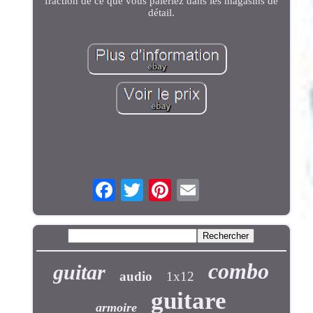
fraction de ce que vous paieriez dans les magasins de
détail.
combo
guitar
audio
1x12
guitare
armoire