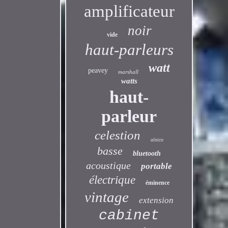
amplificateur
noir
vide
haut-parleurs
watt
peavey
marshall
watts
haut-
parleur
celestion
alnico
basse
bluetooth
acoustique
portable
électrique
éminence
vintage
extension
cabinet