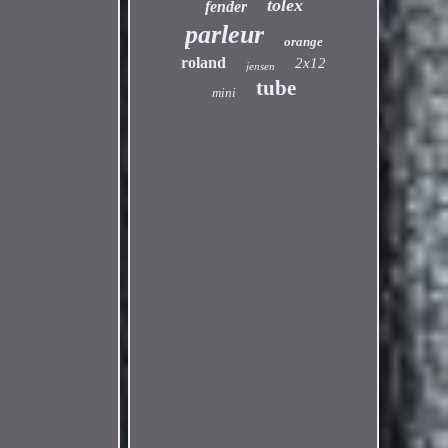
tolex
fender
parleur
orange
roland
2x12
jensen
tube
mini